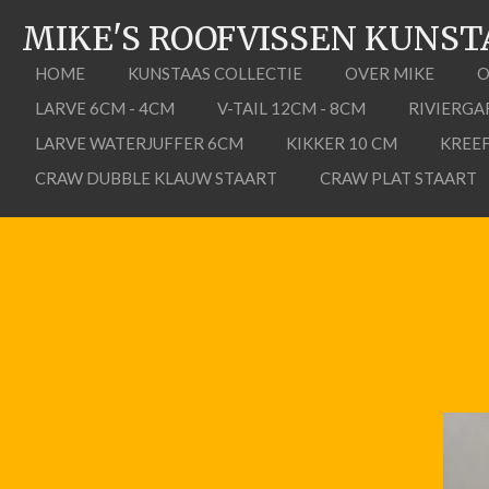
Ga
MIKE'S ROOFVISSEN KUNST
direct
naar
HOME
KUNSTAAS COLLECTIE
OVER MIKE
O
de
LARVE 6CM - 4CM
V-TAIL 12CM - 8CM
RIVIERGA
hoofdinhoud
LARVE WATERJUFFER 6CM
KIKKER 10 CM
KREE
CRAW DUBBLE KLAUW STAART
CRAW PLAT STAART