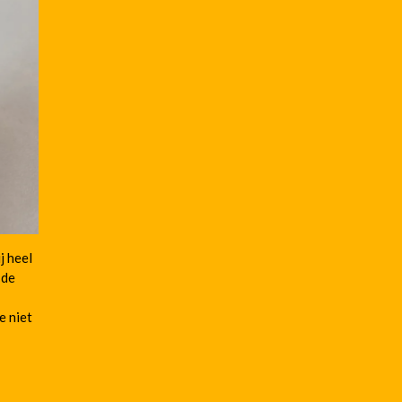
j heel
 de
e niet