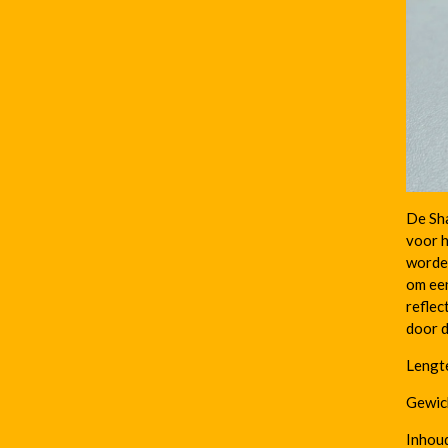
De Sha
voor h
worden
om een
reflec
door d
Lengte
Gewich
Inhoud