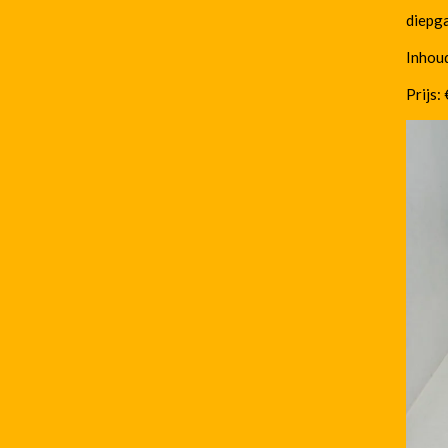
diepga
Inhoud
Prijs: