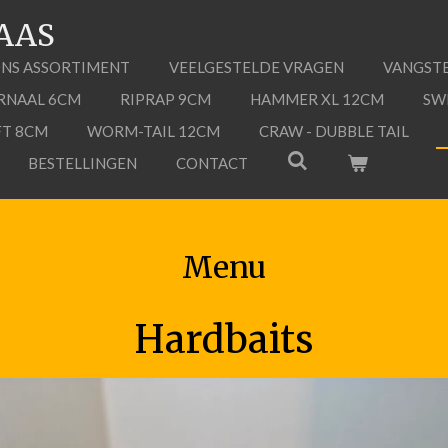
AAS
NS ASSORTIMENT
VEELGESTELDE VRAGEN
VANGSTE
RNAAL 6CM
RIPRAP 9CM
HAMMER XL 12CM
SW
FT 8CM
WORM-TAIL 12CM
CRAW - DUBBLE TAIL
BESTELLINGEN
CONTACT
Menu
Hardbaits