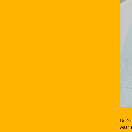
De Gri
waar m