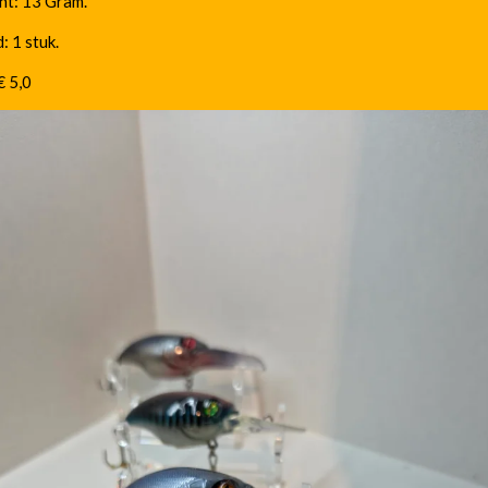
ht: 13 Gram.
: 1 stuk.
€ 5,0