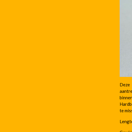
Deze G
aantre
binnen
Hardba
te mis
Lengt