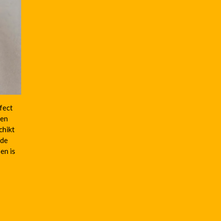
fect
ren
chikt
jde
en is